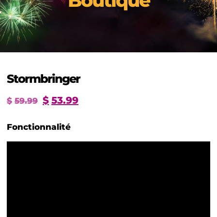
Boutique
Stormbringer
$
53.99
$
59.99
Fonctionnalité