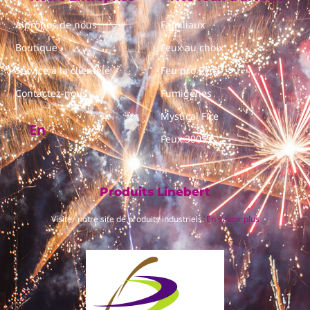
À propos de nous
Familiaux
Boutique
Feux au choix
Service à la clientèle
Feu pro Pyro
Contactez-nous
Fumigènes
Mystical Fire
En
Feux 300$+
Produits Linebert
Visiter notre site de produits industriels.
En savoir plus