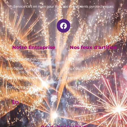
Service clés en main pour tous vos événements pyrotechniques
Notre Entreprise
Nos feux d'artifice
À propos de nous
Familiaux
Boutique
Feux au choix
Service à la clientèle
Feu pro Pyro
Contactez-nous
Fumigènes
Mystical Fire
En
Feux 300$+