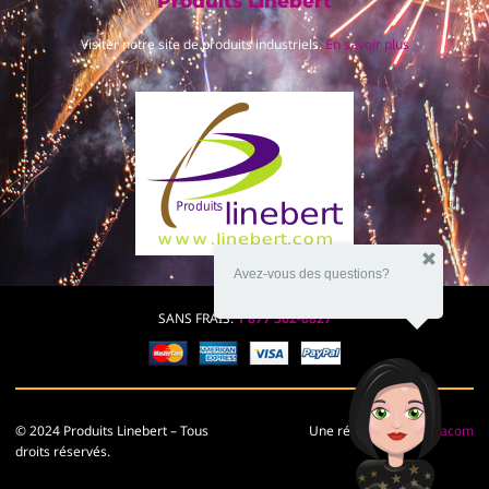
Produits Linebert
Visiter notre site de produits industriels.
En savoir plus
Avez-vous des questions?
SANS FRAIS:
1 877 562-8827
© 2024 Produits Linebert – Tous
Une réalisation de
Imacom
droits réservés.