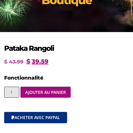
Boutique
Pataka Rangoli
$
39.59
$
43.99
Fonctionnalité
AJOUTER AU PANIER
ACHETER AVEC PAYPAL