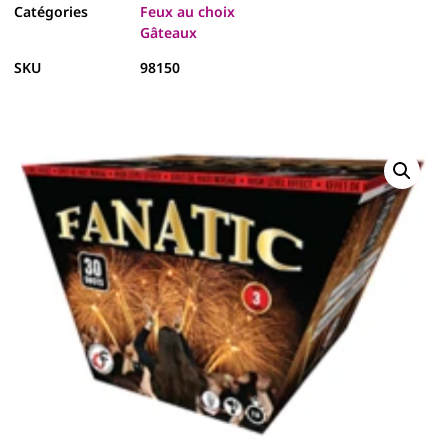
Catégories
Feux au choix
Gâteaux
SKU
98150