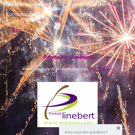
Service à la clientèle
Feu pro Pyro
Contactez-nous
Fumigènes
Mystical Fire
En
Feux 300$+
Produits Linebert
Visiter notre site de produits industriels.
En savoir plus
Avez-vous des questions?