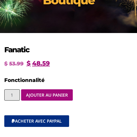
Boutique
Fanatic
$
48.59
$
53.99
Fonctionnalité
AJOUTER AU PANIER
ACHETER AVEC PAYPAL