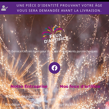
UNE PIÈCE D'IDENTITÉ PROUVANT VOTRE ÂGE
VOUS SERA DEMANDÉE AVANT LA LIVRAISON.
Service clés en main pour tous vos événements pyrotechniques
Notre Entreprise
Nos feux d'artifice
À propos de nous
Familiaux
Boutique
Feux au choix