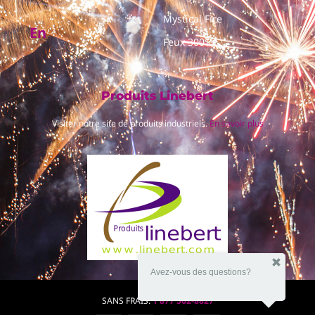
Mystical Fire
En
Feux 300$+
Produits Linebert
Visiter notre site de produits industriels.
En savoir plus
Avez-vous des questions?
SANS FRAIS:
1 877 562-8827