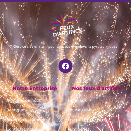
Service clés en main pour tous vos événements pyrotechniques
Notre Entreprise
Nos feux d'artifice
À propos de nous
Familiaux
Boutique
Feux au choix
Service à la clientèle
Feu pro Pyro
Contactez-nous
Fumigènes